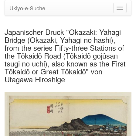
Ukiyo-e-Suche
Navigati
umstell
Japanischer Druck "Okazaki: Yahagi
Bridge (Okazaki, Yahagi no hashi),
from the series Fifty-three Stations of
the Tôkaidô Road (Tôkaidô gojûsan
tsugi no uchi), also known as the First
Tôkaidô or Great Tôkaidô" von
Utagawa Hiroshige