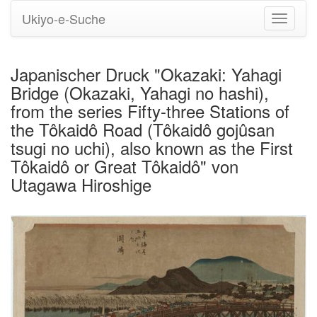
Ukiyo-e-Suche
Navigati
umstell
Japanischer Druck "Okazaki: Yahagi
Bridge (Okazaki, Yahagi no hashi),
from the series Fifty-three Stations of
the Tôkaidô Road (Tôkaidô gojûsan
tsugi no uchi), also known as the First
Tôkaidô or Great Tôkaidô" von
Utagawa Hiroshige