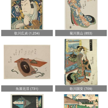
歌川広貞
(
1,234
)
菊川英山
(
853
)
魚屋北渓
(
731
)
歌川国安
(
709
)