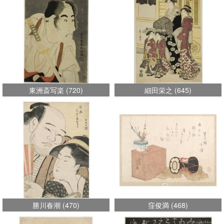
東洲斎写楽
(
720
)
細田栄之
(
645
)
勝川春潮
(
470
)
窪俊満
(
468
)