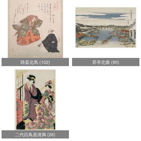
蹄斎北馬
(
102
)
昇亭北壽
(
90
)
二代目鳥居清満
(
26
)