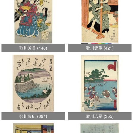
歌川芳員
(
448
)
歌川豊重
(
421
)
歌川豊広
(
394
)
歌川広景
(
355
)