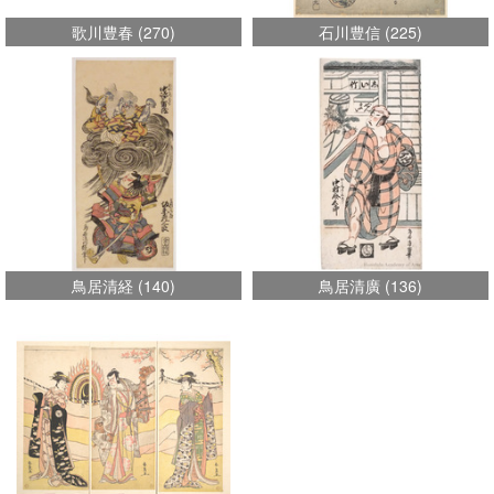
歌川豊春
(
270
)
石川豊信
(
225
)
鳥居清経
(
140
)
鳥居清廣
(
136
)