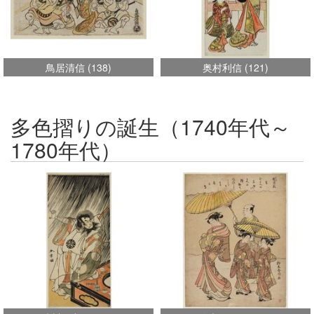
鳥居清信
(
138
)
奥村利信
(
121
)
多色摺りの誕生（1740年代～
1780年代）