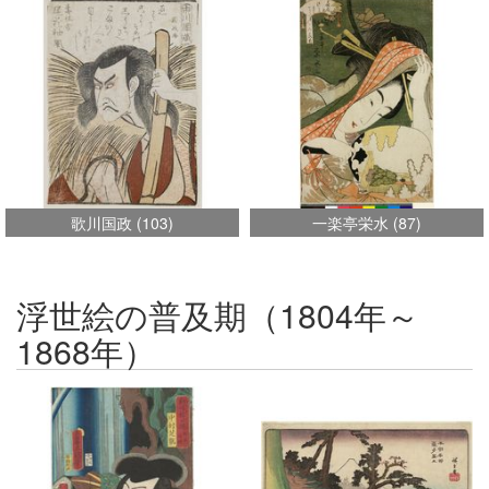
歌川国政
(
103
)
一楽亭栄水
(
87
)
浮世絵の普及期（1804年～
1868年）