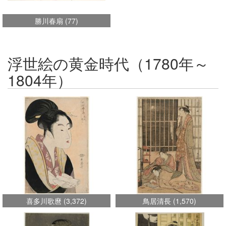
勝川春扇
(
77
)
浮世絵の黄金時代（1780年～
1804年）
喜多川歌麿
(
3,372
)
鳥居清長
(
1,570
)