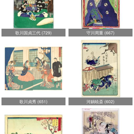
歌川国貞三代
(
729
)
守川周重
(
667
)
歌川貞秀
(
651
)
河鍋暁斎
(
602
)