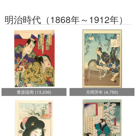
明治時代（1868年～1912年）
豊原国周
(
13,236
)
月岡芳年
(
4,750
)