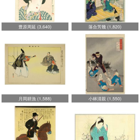
豊原周延
(
3,640
)
落合芳幾
(
1,820
)
月岡耕漁
(
1,588
)
小林清親
(
1,550
)