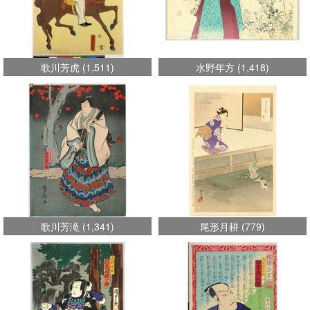
歌川芳虎
(
1,511
)
水野年方
(
1,418
)
歌川芳滝
(
1,341
)
尾形月耕
(
779
)