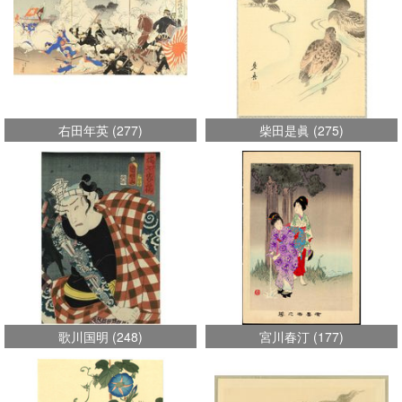
右田年英
(
277
)
柴田是眞
(
275
)
歌川国明
(
248
)
宮川春汀
(
177
)