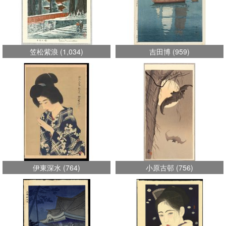
笠松紫浪
(
1,034
)
吉田博
(
959
)
伊東深水
(
764
)
小原古邨
(
756
)