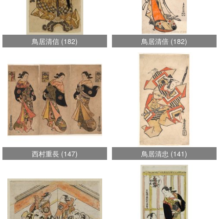
鳥居清信
(
182
)
鳥居清倍
(
182
)
西村重長
(
147
)
鳥居清忠
(
141
)