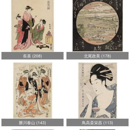
長喜
(
208
)
北尾政美
(
178
)
勝川春山
(
143
)
鳥高斎栄昌
(
113
)