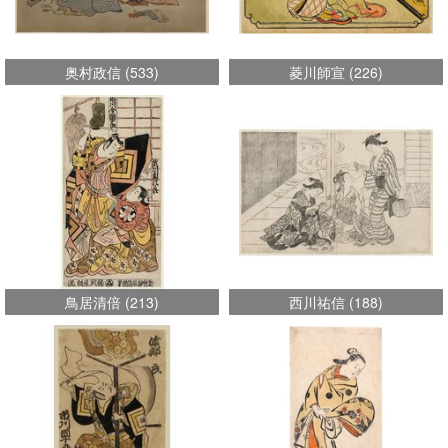
奥村政信
(
533
)
菱川師宣
(
226
)
鳥居清倍
(
213
)
西川祐信
(
188
)