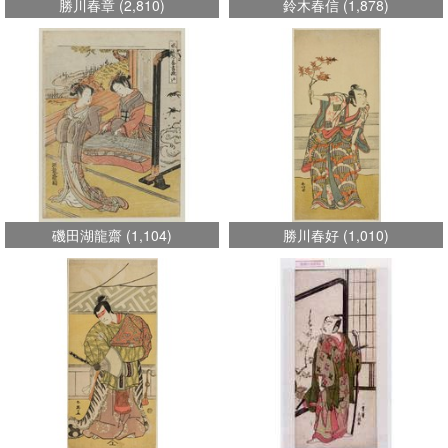
勝川春章
(
2,810
)
鈴木春信
(
1,878
)
磯田湖龍齋
(
1,104
)
勝川春好
(
1,010
)