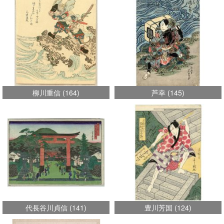
柳川重信
(
164
)
芦幸
(
145
)
代長谷川貞信
(
141
)
豊川芳国
(
124
)