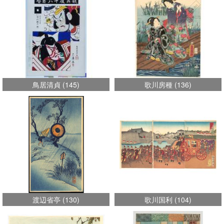
鳥居清貞
(
145
)
歌川房種
(
136
)
渡辺省亭
(
130
)
歌川国利
(
104
)