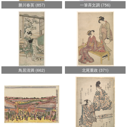
勝川春英
(
857
)
一筆斉文調
(
756
)
鳥居清満
(
662
)
北尾重政
(
371
)