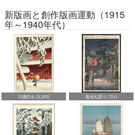
新版画と創作版画運動（1915
年～1940年代）
川瀬巴水
(
3,202
)
風光礼讃
(
1,701
)