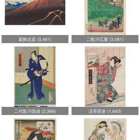
葛飾北斎
(
5,461
)
二歌川広重
(
3,081
)
二代歌川国貞
(
2,366
)
渓斉英泉
(
1,643
)