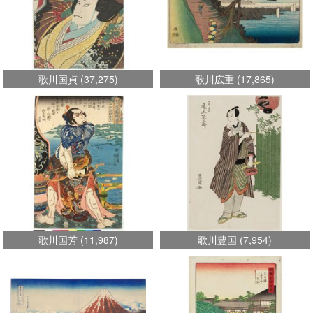
歌川国貞
(
37,275
)
歌川広重
(
17,865
)
歌川国芳
(
11,987
)
歌川豊国
(
7,954
)