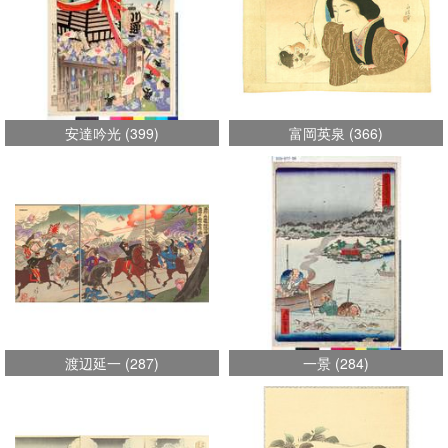
安達吟光
(
399
)
富岡英泉
(
366
)
渡辺延一
(
287
)
一景
(
284
)