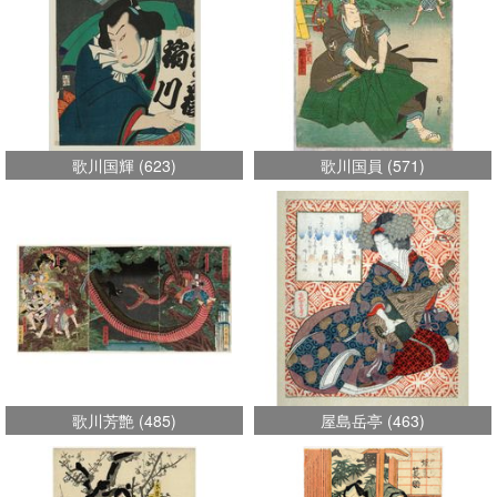
歌川国輝
(
623
)
歌川国員
(
571
)
歌川芳艶
(
485
)
屋島岳亭
(
463
)