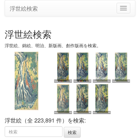
浮世絵検索
ナ
ビ
ゲ
ー
浮世絵検索
シ
ョ
浮世絵、錦絵、明治、新版画、創作版画を検索。
ン
の
切
り
替
え
浮世絵（全 223,891 件）を検索: