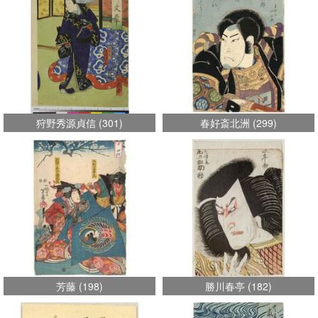
狩野秀源貞信
(
301
)
春好斎北洲
(
299
)
芳藤
(
198
)
勝川春亭
(
182
)