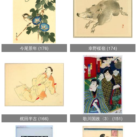
今尾景年
(
176
)
幸野楳嶺
(
174
)
梶田半古
(
166
)
歌川国政〈3〉
(
151
)