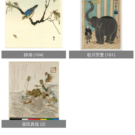
静湖
(
104
)
歌川芳豊
(
101
)
柴田真哉
(
2
)