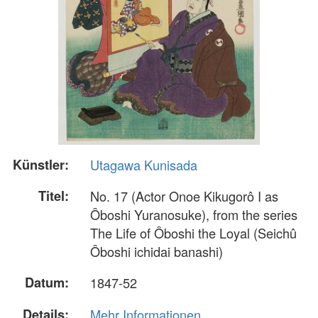
Künstler:
Utagawa Kunisada
Titel:
No. 17 (Actor Onoe Kikugorô I as
Ôboshi Yuranosuke), from the series
The Life of Ôboshi the Loyal (Seichû
Ôboshi ichidai banashi)
Datum:
1847-52
Details:
Mehr Informationen...