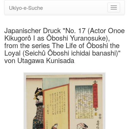
Ukiyo-e-Suche
Navigati
umstell
Japanischer Druck "No. 17 (Actor Onoe
Kikugorô I as Ôboshi Yuranosuke),
from the series The Life of Ôboshi the
Loyal (Seichû Ôboshi ichidai banashi)"
von Utagawa Kunisada