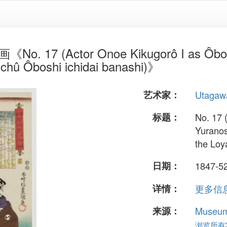
17 (Actor Onoe Kikugorô I as Ôboshi 
eichû Ôboshi ichidai banashi)》
艺术家：
Utagaw
标题：
No. 17 
Yuranos
the Loy
日期：
1847-5
详情：
更多信息.
来源：
Museum 
浏览所有37