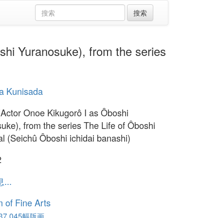
Yuranosuke), from the series
a Kunisada
(Actor Onoe Kikugorô I as Ôboshi
uke), from the series The Life of Ôboshi
al (Seichû Ôboshi ichidai banashi)
2
..
of Fine Arts
,045幅版画...