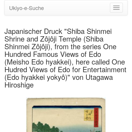
Ukiyo-e-Suche
Navigati
umstell
Japanischer Druck "Shiba Shinmei
Shrine and Zôjôji Temple (Shiba
Shinmei Zôjôji), from the series One
Hundred Famous Views of Edo
(Meisho Edo hyakkei), here called One
Hudred Views of Edo for Entertainment
(Edo hyakkei yokyô)" von Utagawa
Hiroshige