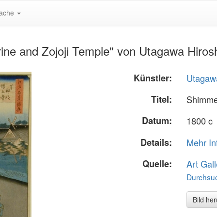
ache
ine and Zojoji Temple" von Utagawa Hiros
Künstler:
Utagawa
Titel:
Shimmei
Datum:
1800 c
Details:
Mehr In
Quelle:
Art Gall
Durchsuc
Bild he