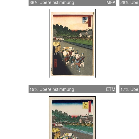
36% Übereinstimmung
MFA
28% Übe
19% Übereinstimmung
ETM
17% Übe