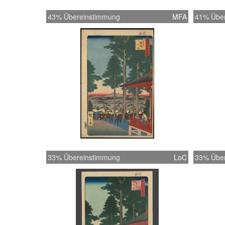
43% Übereinstimmung
MFA
41% Übe
33% Übereinstimmung
LoC
33% Übe