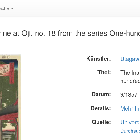
ache
rine at Oji, no. 18 from the series One-hu
Künstler:
Utagawa
Titel:
The Inar
hundred
Datum:
9/1857
Details:
Mehr In
Quelle:
Univers
Durchsuc