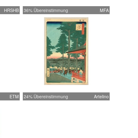
HRSHB
36% Übereinstimmung
MFA
ETM
24% Übereinstimmung
Artelino