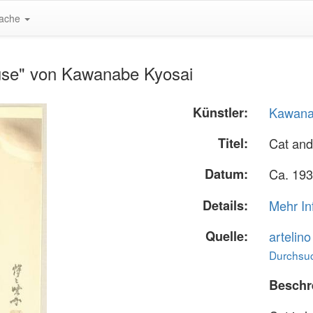
ache
use" von Kawanabe Kyosai
Künstler:
Kawana
Titel:
Cat an
Datum:
Ca. 193
Details:
Mehr In
Quelle:
artelin
Durchsuc
Beschr