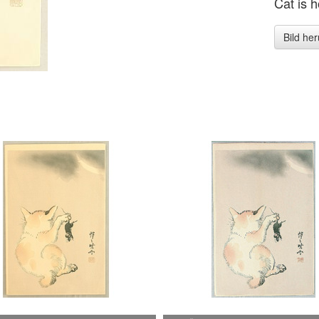
Cat is h
Bild he