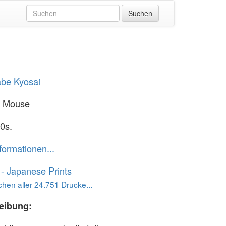
be Kyosai
d Mouse
0s.
formationen...
o - Japanese Prints
hen aller 24.751 Drucke...
eibung: