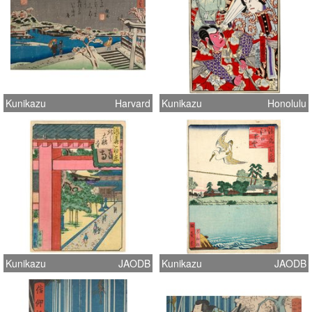
Kunikazu
Harvard
Kunikazu
Honolulu
Kunikazu
JAODB
Kunikazu
JAODB