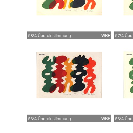
58% Übereinstimmung
WBP
57% Übe
56% Übereinstimmung
WBP
56% Übe