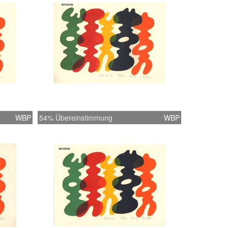
WBP
54% Übereinstimmung
WBP