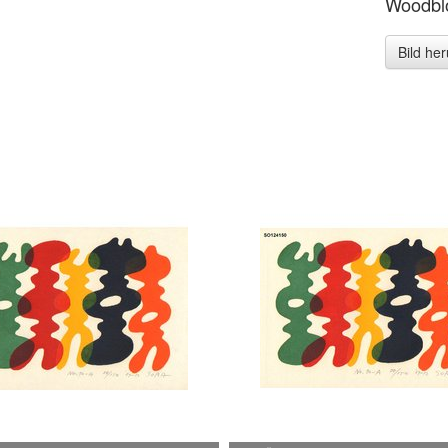
Woodblo
Bild he