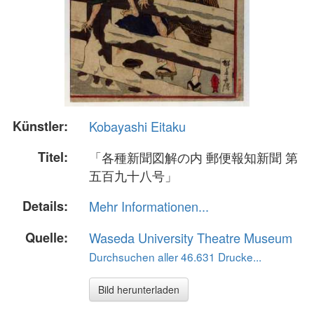
Künstler:
Kobayashi Eitaku
Titel:
「各種新聞図解の内 郵便報知新聞 第
五百九十八号」
Details:
Mehr Informationen...
Quelle:
Waseda University Theatre Museum
Durchsuchen aller 46.631 Drucke...
Bild herunterladen