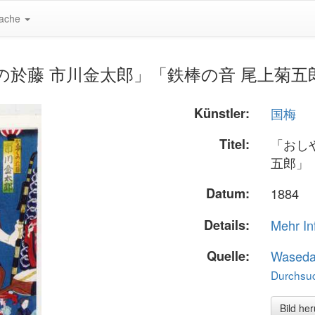
ache
「おしやくの於藤 市川金太郎」「鉄棒の音 尾上菊五郎
Künstler:
国梅
Titel:
「おし
五郎」
Datum:
1884
Details:
Mehr In
Quelle:
Waseda
Durchsuc
Bild he