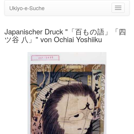
Ukiyo-e-Suche
Navigati
umstell
Japanischer Druck "「百もの語」「四
ツ谷 八」" von Ochiai Yoshiiku