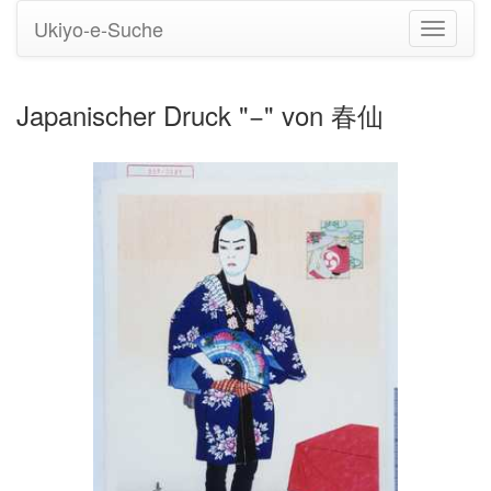
Ukiyo-e-Suche
Navigati
umstell
Japanischer Druck "−" von 春仙