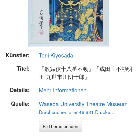
Künstler:
Torii Kiyosada
Titel:
「歌舞伎十八番不動」「成田山不動明
王 九世市川団十郎」
Details:
Mehr Informationen...
Quelle:
Waseda University Theatre Museum
Durchsuchen aller 46.631 Drucke...
Bild herunterladen