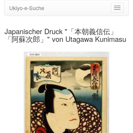
Ukiyo-e-Suche
Navigati
umstell
Japanischer Druck "「本朝義信伝」
「阿蘇次郎」" von Utagawa Kunimasu