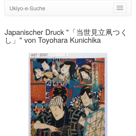
Ukiyo-e-Suche
Navigati
umstell
Japanischer Druck "「当世見立凧つく
し」" von Toyohara Kunichika