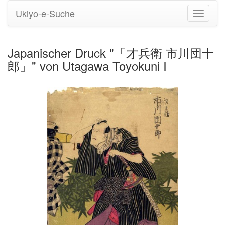
Ukiyo-e-Suche
Navigati
umstell
Japanischer Druck "「才兵衛 市川団十
郎」" von Utagawa Toyokuni I