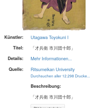
Künstler:
Utagawa Toyokuni I
Titel:
「才兵衛 市川団十郎」
Details:
Mehr Informationen...
Quelle:
Ritsumeikan University
Durchsuchen aller 12.298 Drucke...
Beschreibung:
「才兵衛 市川団十郎」