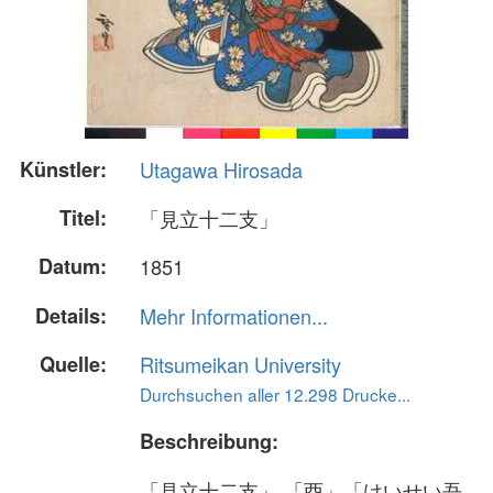
Künstler:
Utagawa Hirosada
Titel:
「見立十二支」
Datum:
1851
Details:
Mehr Informationen...
Quelle:
Ritsumeikan University
Durchsuchen aller 12.298 Drucke...
Beschreibung:
「見立十二支」 「酉」「けいせい吾