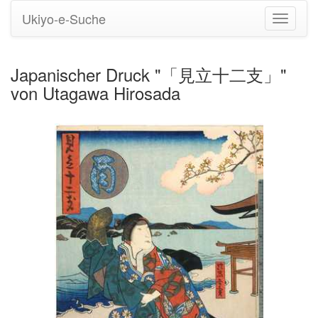
Ukiyo-e-Suche
Navigati
umstell
Japanischer Druck "「見立十二支」"
von Utagawa Hirosada