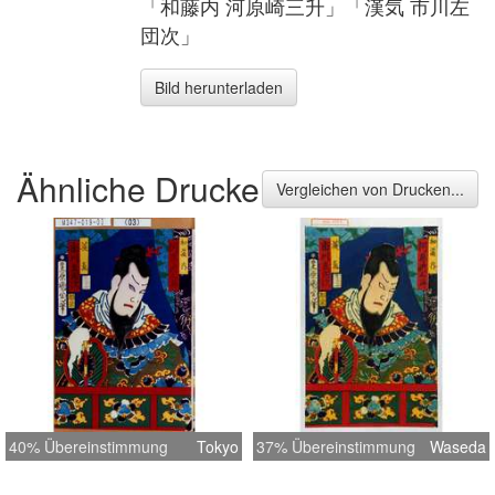
「和藤内 河原崎三升」「漢気 市川左
団次」
Bild herunterladen
Ähnliche Drucke
Vergleichen von Drucken...
40% Übereinstimmung
Tokyo
37% Übereinstimmung
Waseda