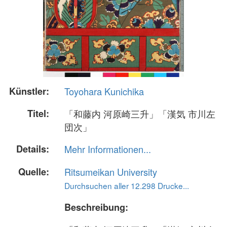
Künstler:
Toyohara Kunichika
Titel:
「和藤内 河原崎三升」「漢気 市川左
団次」
Details:
Mehr Informationen...
Quelle:
Ritsumeikan University
Durchsuchen aller 12.298 Drucke...
Beschreibung: