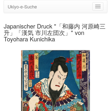
Ukiyo-e-Suche
Navigati
umstell
Japanischer Druck "「和藤内 河原崎三
升」「漢気 市川左団次」" von
Toyohara Kunichika