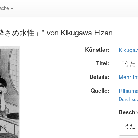
ache
酔さめ水性」" von Kikugawa Eizan
Künstler:
Kikuga
Titel:
「うた
Details:
Mehr In
Quelle:
Ritsume
Durchsuc
Beschr
「うた