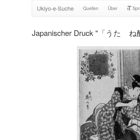
Ukiyo-e-Suche
Quellen
Über
Spr
Japanischer Druck "「うたゝね