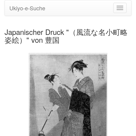
Ukiyo-e-Suche
Navigati
umstell
Japanischer Druck "（風流な名小町略
姿絵）" von 豊国