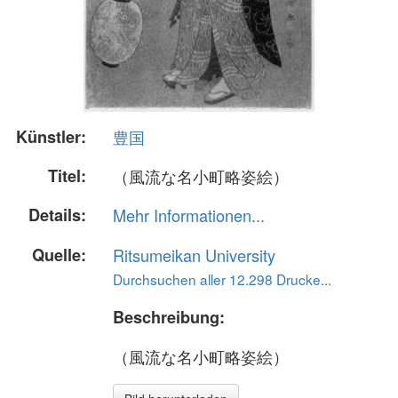
Künstler:
豊国
Titel:
（風流な名小町略姿絵）
Details:
Mehr Informationen...
Quelle:
Ritsumeikan University
Durchsuchen aller 12.298 Drucke...
Beschreibung:
（風流な名小町略姿絵）