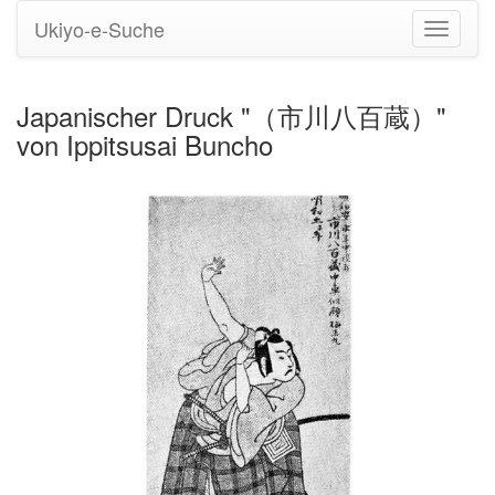
Ukiyo-e-Suche
Navigati
umstell
Japanischer Druck "（市川八百蔵）"
von Ippitsusai Buncho