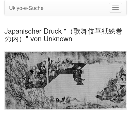
Ukiyo-e-Suche
Navigati
umstell
Japanischer Druck "（歌舞伎草紙絵巻
の内）" von Unknown