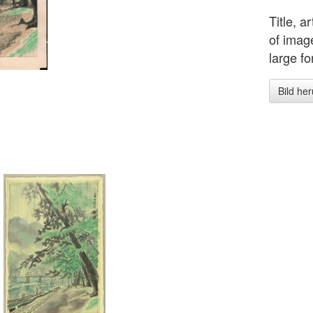
Title, a
of imag
large f
Bild he