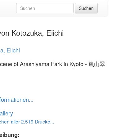
n Kotozuka, Eiichi
a, Eiichi
cene of Arashiyama Park in Kyoto - 嵐山翠
formationen...
llery
hen aller 2.519 Drucke...
eibung: