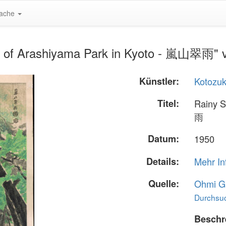
ache
 of Arashiyama Park in Kyoto - 嵐山翠雨" vo
Künstler:
Kotozuk
Titel:
Rainy S
雨
Datum:
1950
Details:
Mehr In
Quelle:
Ohmi Ga
Durchsuc
Beschr