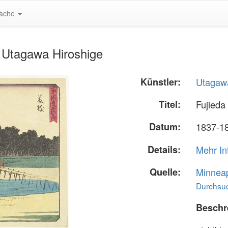
ache
n Utagawa Hiroshige
Künstler:
Utagawa
Titel:
Fujieda
Datum:
1837-1
Details:
Mehr In
Quelle:
Minneapo
Durchsuc
Beschr