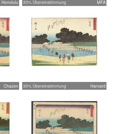
Honolulu
33% Übereinstimmung
MFA
Chazen
30% Übereinstimmung
Harvard