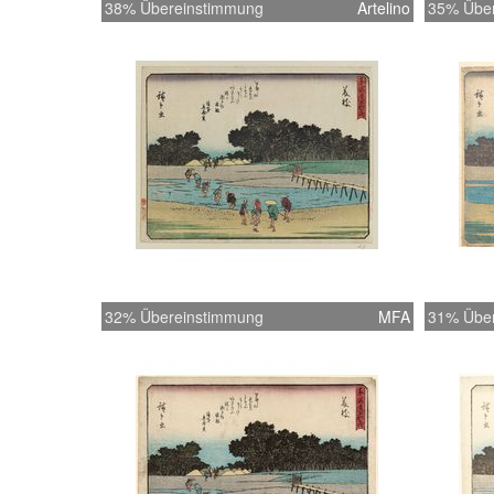
38% Übereinstimmung
Artelino
35% Übe
32% Übereinstimmung
MFA
31% Übe