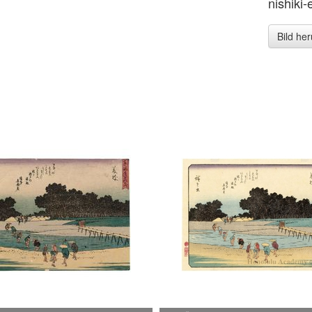
nishiki-
Bild he