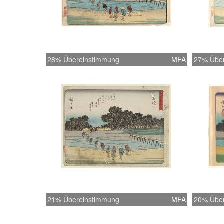
28% Übereinstimmung
MFA
27% Übe
21% Übereinstimmung
MFA
20% Übe