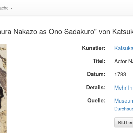
ache
mura Nakazo as Ono Sadakuro" von Kats
Künstler:
Katsuk
Titel:
Actor 
Datum:
1783
Details:
Mehr In
Quelle:
Museum 
Durchsuc
Bild he