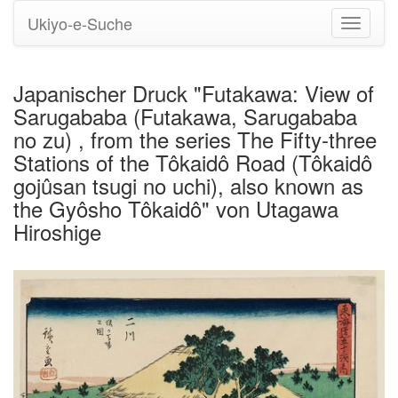
Ukiyo-e-Suche
Navigati
umstell
Japanischer Druck "Futakawa: View of
Sarugababa (Futakawa, Sarugababa
no zu) , from the series The Fifty-three
Stations of the Tôkaidô Road (Tôkaidô
gojûsan tsugi no uchi), also known as
the Gyôsho Tôkaidô" von Utagawa
Hiroshige