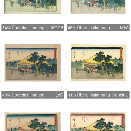
54% Übereinstimmung
JAODB
46% Übereinstimmung
MFA
43% Übereinstimmung
LoC
41% Übereinstimmung
Honolulu