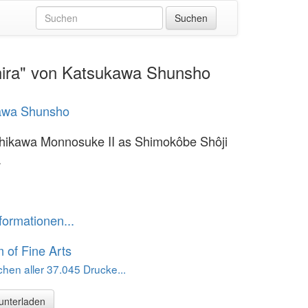
hira" von Katsukawa Shunsho
awa Shunsho
chikawa Monnosuke II as Shimokôbe Shôji
a
formationen...
of Fine Arts
hen aller 37.045 Drucke...
runterladen