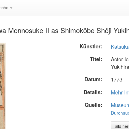
ache
awa Monnosuke II as Shimokôbe Shôji Yuki
Künstler:
Katsuk
Titel:
Actor I
Yukihir
Datum:
1773
Details:
Mehr In
Quelle:
Museum 
Durchsuc
Bild he