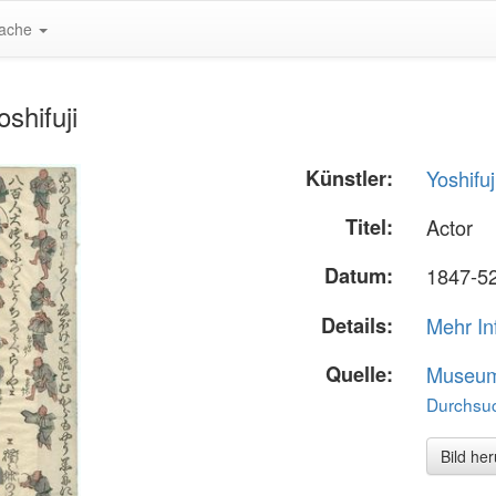
ache
shifuji
Künstler:
Yoshifuj
Titel:
Actor
Datum:
1847-5
Details:
Mehr In
Quelle:
Museum 
Durchsuc
Bild he