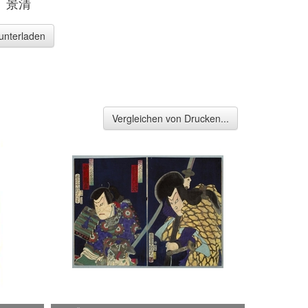
、景清
runterladen
Vergleichen von Drucken...