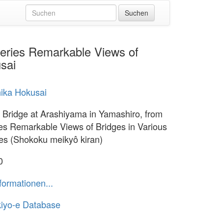
series Remarkable Views of
sai
ika Hokusai
 Bridge at Arashiyama in Yamashiro, from
ies Remarkable Views of Bridges in Various
es (Shokoku meikyô kiran)
0
formationen...
iyo-e Database