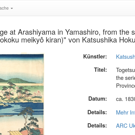
ache
ge at Arashiyama in Yamashiro, from the 
hokoku meikyô kiran)" von Katsushika Hoku
Künstler:
Katsush
Titel:
Togetsu
the ser
Provinc
Datum:
ca. 183
Details:
Mehr In
Details:
ARC Uk