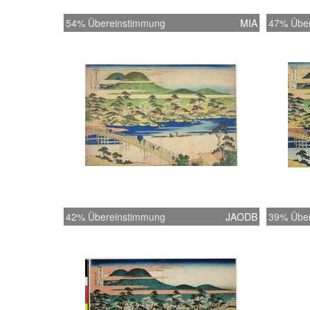
54% Übereinstimmung
MIA
47% Übe
42% Übereinstimmung
JAODB
39% Übe