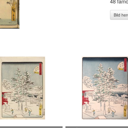
48 famo
Bild he