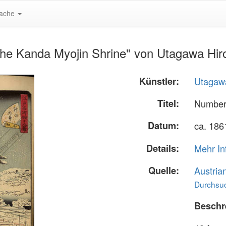
ache
he Kanda Myojin Shrine" von Utagawa Hiro
Künstler:
Utagawa
Titel:
Number 
Datum:
ca. 186
Details:
Mehr In
Quelle:
Austria
Durchsuc
Beschr