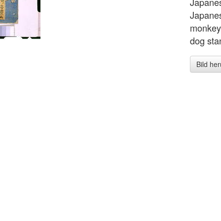
Japanes
Japanes
monkey 
dog stan
Bild he