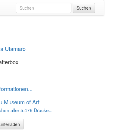
wa Utamaro
tterbox
formationen...
u Museum of Art
hen aller 5.476 Drucke...
runterladen