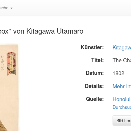
ache
box" von Kitagawa Utamaro
Künstler:
Kitaga
Titel:
The Cha
Datum:
1802
Details:
Mehr In
Quelle:
Honolul
Durchsuc
Bild he