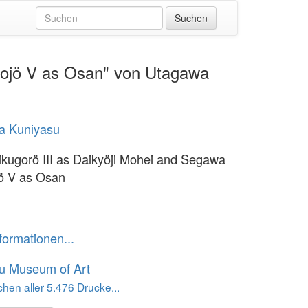
nojö V as Osan" von Utagawa
a Kuniyasu
kugorö III as Daikyöji Mohei and Segawa
ö V as Osan
formationen...
u Museum of Art
hen aller 5.476 Drucke...