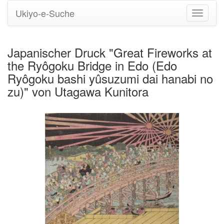
Ukiyo-e-Suche
Navigati
umstell
Japanischer Druck "Great Fireworks at
the Ryôgoku Bridge in Edo (Edo
Ryôgoku bashi yûsuzumi dai hanabi no
zu)" von Utagawa Kunitora