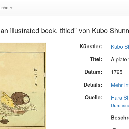
ache
an illustrated book, titled" von Kubo Shu
Künstler:
Kubo S
Titel:
A plate 
Datum:
1795
Details:
Mehr In
Quelle:
Hara S
Durchsuc
Beschr