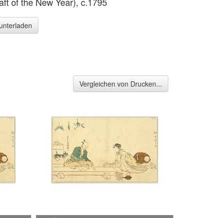
raft of the New Year), c.1795
runterladen
Vergleichen von Drucken...