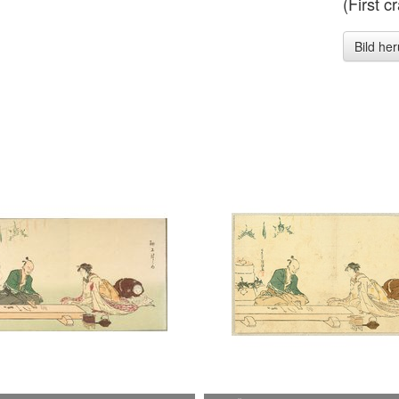
(First c
Bild he