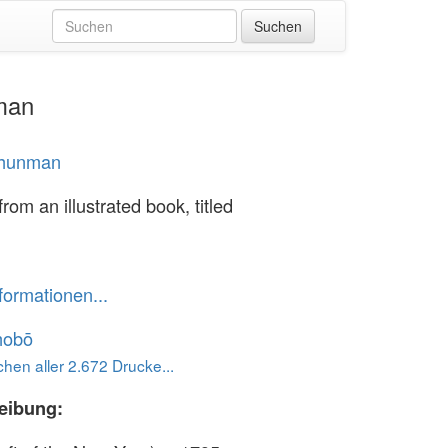
nman
hunman
from an illustrated book, titled
formationen...
hobō
hen aller 2.672 Drucke...
eibung: