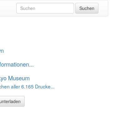
wn
formationen...
kyo Museum
hen aller 6.165 Drucke...
runterladen