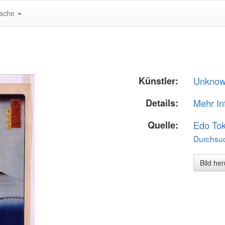
ache
Künstler:
Unkno
Details:
Mehr In
Quelle:
Edo To
Durchsuc
Bild he