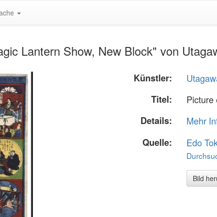
ache
agic Lantern Show, New Block" von Utagaw
Künstler:
Utagawa
Titel:
Picture
Details:
Mehr In
Quelle:
Edo To
Durchsuc
Bild he