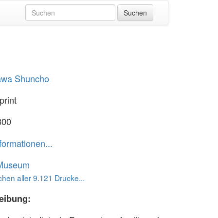
awa Shuncho
print
800
formationen...
 Museum
hen aller 9.121 Drucke...
eibung: