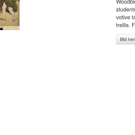
Woodblo
student
votive t
trellis.
Bild he