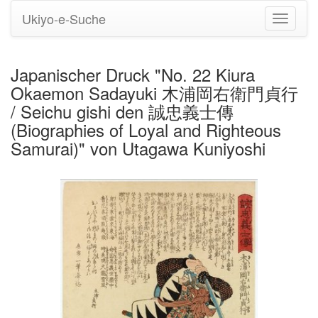
Ukiyo-e-Suche
Navigati
umstell
Japanischer Druck "No. 22 Kiura
Okaemon Sadayuki 木浦岡右衛門貞行
/ Seichu gishi den 誠忠義士傳
(Biographies of Loyal and Righteous
Samurai)" von Utagawa Kuniyoshi