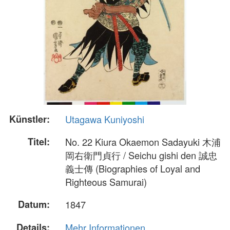
Künstler:
Utagawa Kuniyoshi
Titel:
No. 22 Kiura Okaemon Sadayuki 木浦
岡右衛門貞行 / Seichu gishi den 誠忠
義士傳 (Biographies of Loyal and
Righteous Samurai)
Datum:
1847
Details:
Mehr Informationen...