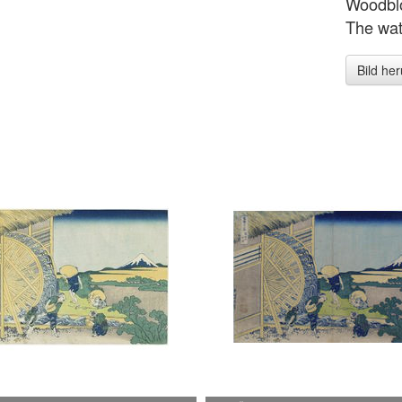
Woodblo
The wat
Bild he