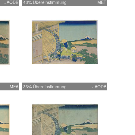
JAODB
43% Übereinstimmung
MET
MFA
36% Übereinstimmung
JAODB