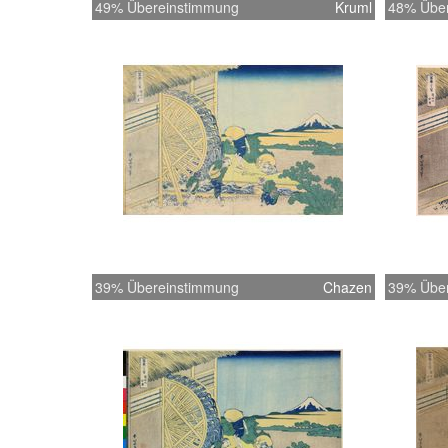
49% Übereinstimmung
Kruml
48% Übe
39% Übereinstimmung
Chazen
39% Übe