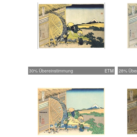
30% Übereinstimmung
ETM
28% Übe