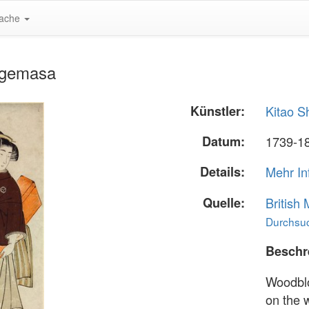
ache
higemasa
Künstler:
Kitao 
Datum:
1739-18
Details:
Mehr In
Quelle:
British
Durchsuc
Beschr
Woodblo
on the 