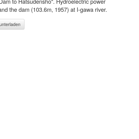
Dam to Hatsudensho". Hydroelectric power
 and the dam (103.6m, 1957) at I-gawa river.
runterladen