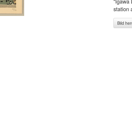
"Igawa 
station
Bild he