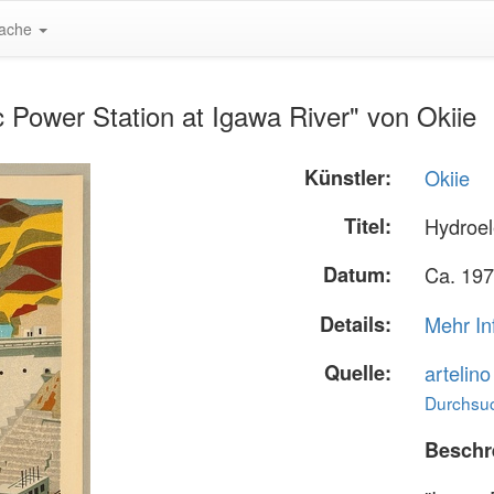
ache
 Power Station at Igawa River" von Okiie
Künstler:
Okiie
Titel:
Hydroel
Datum:
Ca. 197
Details:
Mehr In
Quelle:
artelin
Durchsuc
Beschr