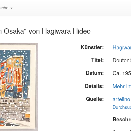
ache
in Osaka" von Hagiwara Hideo
Künstler:
Hagiwa
Titel:
Doutonb
Datum:
Ca. 195
Details:
Mehr In
Quelle:
artelin
Durchsuc
Beschr