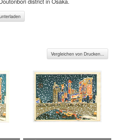
outonbori district in Osaka.
runterladen
Vergleichen von Drucken...