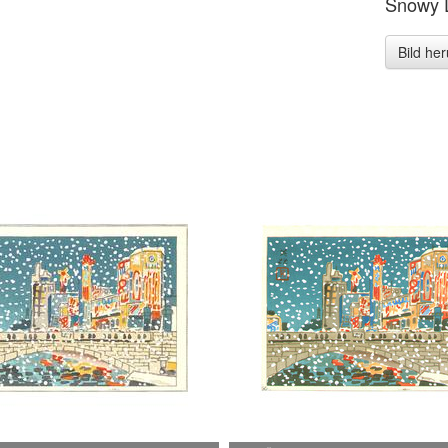
Snowy D
Bild he