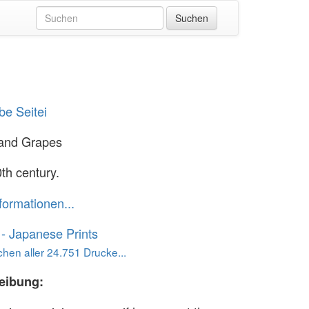
e Seitei
and Grapes
th century.
formationen...
o - Japanese Prints
hen aller 24.751 Drucke...
eibung: