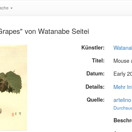
ache
Grapes" von Watanabe Seitei
Künstler:
Watanab
Titel:
Mouse 
Datum:
Early 20
Details:
Mehr In
Quelle:
artelin
Durchsuc
Beschr