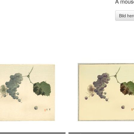
A mouse
Bild he