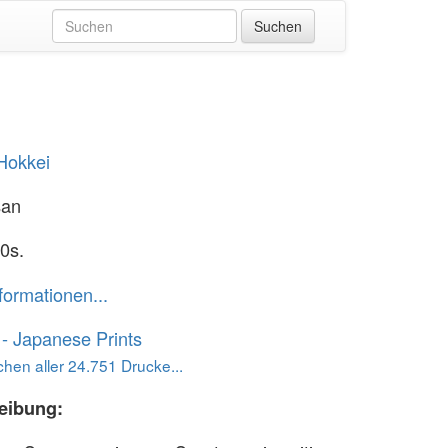
Hokkei
san
0s.
formationen...
o - Japanese Prints
hen aller 24.751 Drucke...
eibung: