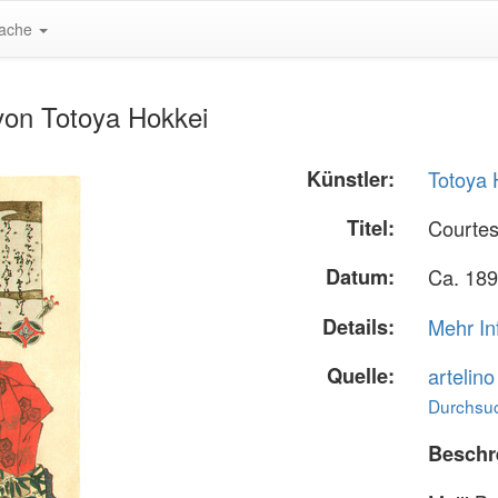
ache
von Totoya Hokkei
Künstler:
Totoya 
Titel:
Courte
Datum:
Ca. 189
Details:
Mehr In
Quelle:
artelin
Durchsuc
Beschr