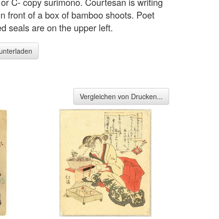
- or C- copy surimono. Courtesan is writing
 in front of a box of bamboo shoots. Poet
ed seals are on the upper left.
runterladen
Vergleichen von Drucken...