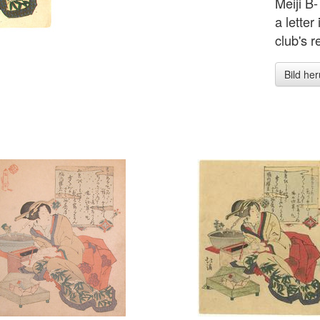
Meiji B
a letter
club's r
Bild he