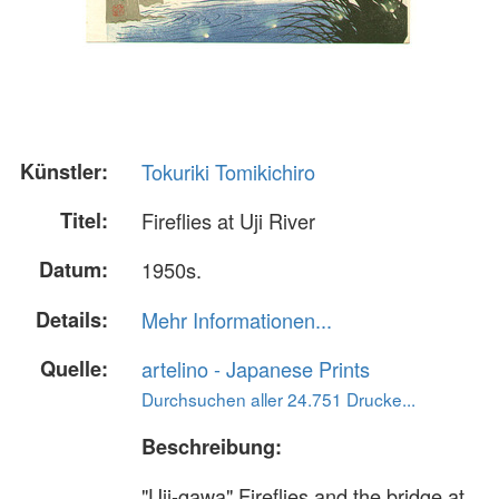
Künstler:
Tokuriki Tomikichiro
Titel:
Fireflies at Uji River
Datum:
1950s.
Details:
Mehr Informationen...
Quelle:
artelino - Japanese Prints
Durchsuchen aller 24.751 Drucke...
Beschreibung:
"Uji-gawa" Fireflies and the bridge at